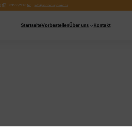
3
09568/2248
info@sonnen-apo-nec.de
Startseite
Vorbestellen
Über uns
Kontakt