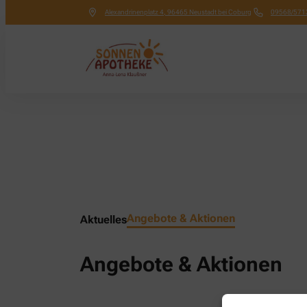
Alexandrinenplatz 4
,
96465
Neustadt bei Coburg
09568/571
Angebote & Aktionen
Aktuelles
Angebote & Aktionen