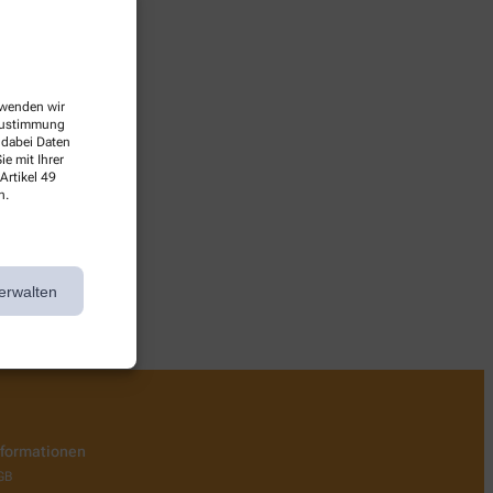
erwenden wir
 Zustimmung
 dabei Daten
e mit Ihrer
Artikel 49
n.
 wieder vorbei!
erwalten
nformationen
GB