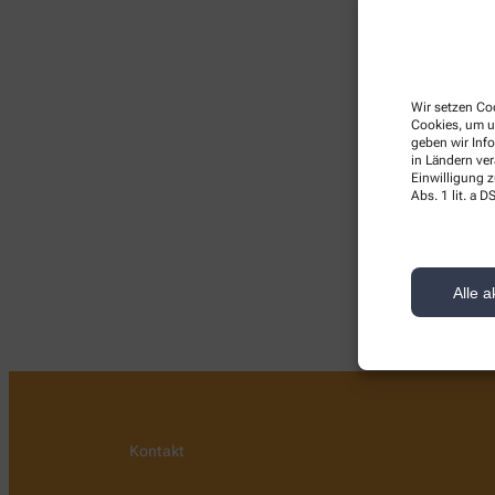
Wir setzen Coo
Cookies, um u
geben wir Inf
in Ländern ve
Einwilligung z
Abs. 1 lit. a
Im Moment habe
Alle a
Kontakt