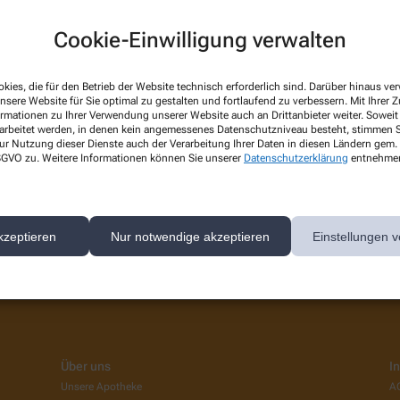
Cookie-Einwilligung verwalten
kies, die für den Betrieb der Website technisch erforderlich sind. Darüber hinaus v
nsere Website für Sie optimal zu gestalten und fortlaufend zu verbessern. Mit Ihrer
ormationen zu Ihrer Verwendung unserer Website auch an Drittanbieter weiter. Soweit
rarbeitet werden, in denen kein angemessenes Datenschutzniveau besteht, stimmen Si
ur Nutzung dieser Dienste auch der Verarbeitung Ihrer Daten in diesen Ländern gem. 
 DSGVO zu. Weitere Informationen können Sie unserer
Datenschutzerklärung
entnehme
n wir keine Aktionen oder Angebote. Bitte schauen Sie später
kzeptieren
Nur notwendige akzeptieren
Einstellungen v
Über uns
I
Unsere Apotheke
A